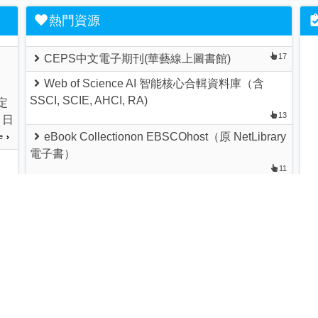
熱門資源
17
CEPS中文電子期刊(華藝線上圖書館)
Web of Science AI 智能核心合輯資料庫（含
SSCI, SCIE, AHCI, RA)
定
13
，日
eBook Collectionon EBSCOhost（原 NetLibrary
e
電子書）
11
10
嶺東科技大學電子學位論文系統
關研
8
Sage Group plc MarketLine Company Profile
計
AEB 電子雜誌出版服務平台－Walking Library電
e
子雜誌(雲科大共用)
8
Airiti Books華藝中文電子書【更名 iRead
eBook】