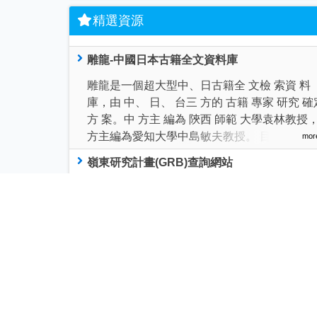
精選資源
雕龍-中國日本古籍全文資料庫
雕龍是一個超大型中、日古籍全 文檢 索資 料
庫，由 中、 日、 台三 方的 古籍 專家 研究 確
方 案。中 方主 編為 陝西 師範 大學袁林教授
方主編為愛知大學中島敏夫教授。 目前內…
mor
嶺東研究計畫(GRB)查詢網站
政府研究資訊系統(Government Research
Bulletin，簡稱GRB)係根據行政院所屬 各機
究發展實施要點及行政院所屬各機關委託研究
畫管理辦法，主要收錄政府出資之研究計…
mor