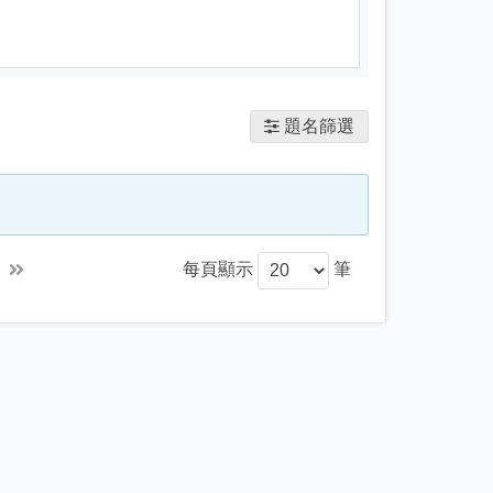
題名篩選
每頁顯示
筆