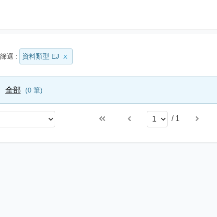
篩選 :
資料類型 EJ
全部
0
筆
/
1