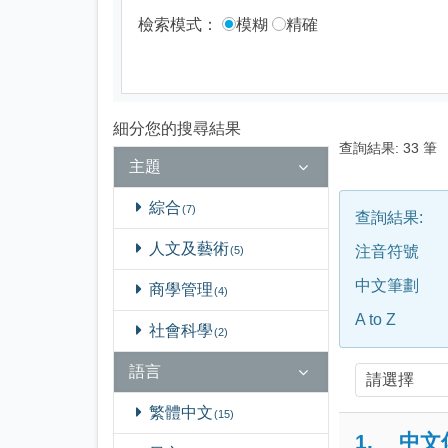
檢索模式：
模糊
精確
細分您的搜尋結果
查詢結果:
33
筆
主題
綜合
7
查詢結果:
人文及藝術
注音符號
5
中文筆劃
商學管理
4
A to Z
社會科學
2
語言
繁體中文
15
1.
中文