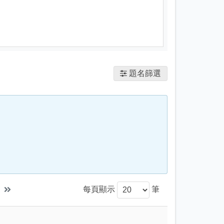
題名篩選
每頁顯示
筆