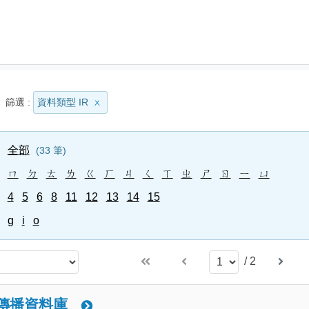
篩選 :
資料類型 IR
全部
33
筆
ㄇ
ㄉ
ㄊ
ㄌ
ㄍ
ㄏ
ㄐ
ㄑ
ㄒ
ㄓ
ㄕ
ㄖ
ㄧ
ㄩ
4
5
6
8
11
12
13
14
15
g
i
o
/
2
傳播資料庫