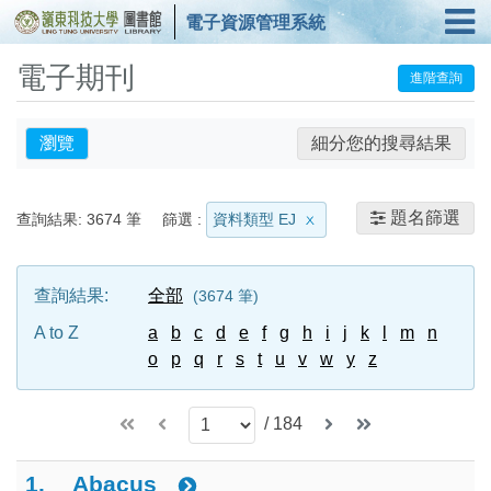
電子資源管理系統
電子期刊
進階查詢
瀏覽
細分您的搜尋結果
題名篩選
查詢結果:
3674
筆
篩選 :
資料類型 EJ
查詢結果:
全部
3674
筆
A to Z
a
b
c
d
e
f
g
h
i
j
k
l
m
n
o
p
q
r
s
t
u
v
w
y
z
/
184
1.
Abacus