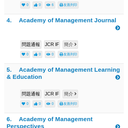
0
0
6
友善列印
4.
Academy of Management Journal
問題通報
JCR IF
簡介
0
0
0
友善列印
5.
Academy of Management Learning
& Education
問題通報
JCR IF
簡介
0
0
0
友善列印
6.
Academy of Management
Perspectives