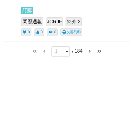
訂購
問題通報
JCR IF
簡介
0
0
0
友善列印
/
184
(04)2389-2088 #2512
p10509@teamail.ltu.edu.tw