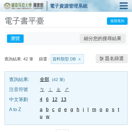
電子資源管理系統
電子書平臺
進階查詢
瀏覽
細分您的搜尋結果
題名篩選
查詢結果:
42
筆
篩選 :
資料類型 DB
查詢結果:
全部
42
筆
注音符號
ㄅ
ㄑ
ㄓ
ㄕ
中文筆劃
4
6
12
13
A to Z
a
b
c
d
e
g
h
i
l
m
o
p
s
t
u
w