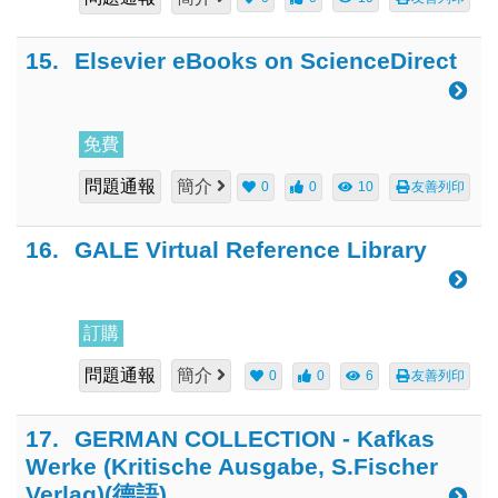
15.
Elsevier eBooks on ScienceDirect
免費
問題通報
簡介
0
0
10
友善列印
16.
GALE Virtual Reference Library
訂購
問題通報
簡介
0
0
6
友善列印
17.
GERMAN COLLECTION - Kafkas
Werke (Kritische Ausgabe, S.Fischer
Verlag)(德語)