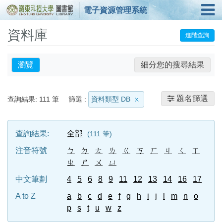
電子資源管理系統
資料庫
進階查詢
瀏覽
細分您的搜尋結果
題名篩選
查詢結果:
111
筆
篩選 :
資料類型 DB
查詢結果:
全部
111
筆
注音符號
ㄅ
ㄉ
ㄊ
ㄌ
ㄍ
ㄎ
ㄏ
ㄐ
ㄑ
ㄒ
ㄓ
ㄕ
ㄨ
ㄩ
中文筆劃
4
5
6
8
9
11
12
13
14
16
17
A to Z
a
b
c
d
e
f
g
h
i
j
l
m
n
o
p
s
t
u
w
z